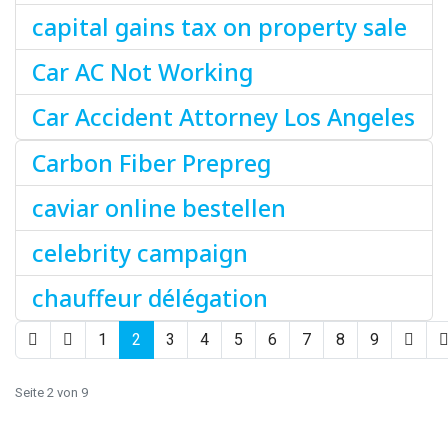
capital gains tax on property sale
Car AC Not Working
Car Accident Attorney Los Angeles
Carbon Fiber Prepreg
caviar online bestellen
celebrity campaign
chauffeur délégation
1
2
3
4
5
6
7
8
9
Seite 2 von 9