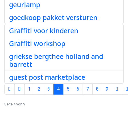
geurlamp
goedkoop pakket versturen
Graffiti voor kinderen
Graffiti workshop
griekse bergthee holland and
barrett
guest post marketplace
1
2
3
4
5
6
7
8
9
Seite 4 von 9