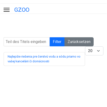
GZOO
Teil des Titels eingeben
Filter
Zurücksetzen
Anzeige #
Najlepšie riešenia pre čerstvú vodu a sódu priamo vo
vašej kancelárii či domácnosti
Blog