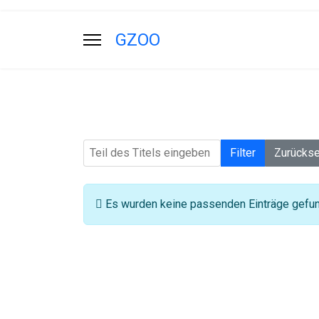
GZOO
Teil des Titels eingeben
Filter
Zurücks
Information
Es wurden keine passenden Einträge gefu