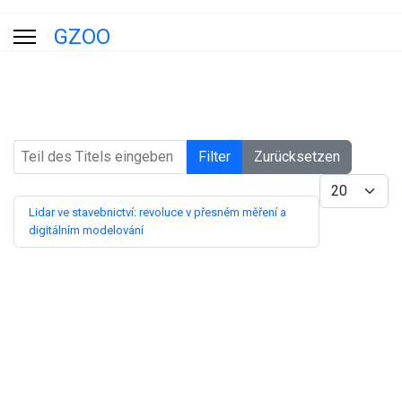
GZOO
Teil des Titels eingeben
Filter
Zurücksetzen
Anzeige #
Lidar ve stavebnictví: revoluce v přesném měření a
digitálním modelování
Blog