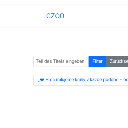
GZOO
Teil des Titels eingeben
Filter
Zurücks
„❤️ Proč milujeme knihy v každé podobě – od