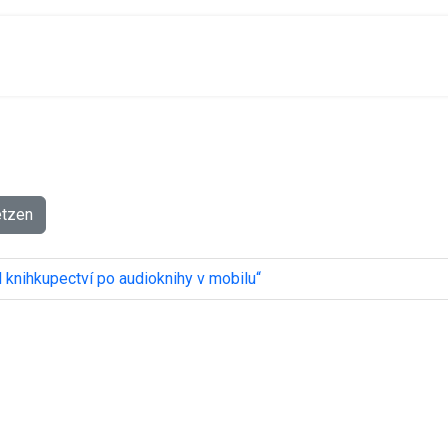
etzen
 knihkupectví po audioknihy v mobilu“