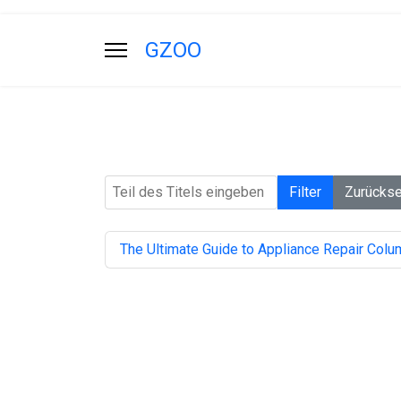
GZOO
Teil des Titels eingeben
Filter
Zurücks
The Ultimate Guide to Appliance Repair Col