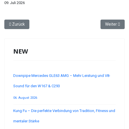
09. Juli 2026
Vorheriger Beitrag: WfbM: Arbeit, Entwicklung und Teilhabe individu
Nächster Bei
Zurück
Weiter
NEW
Downpipe Mercedes GLE63 AMG – Mehr Leistung und V8-
Sound für den W167 & C293
06. August 2026
Kung Fu – Die perfekte Verbindung von Tradition, Fitness und
mentaler Stärke